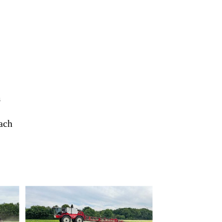
m
ach