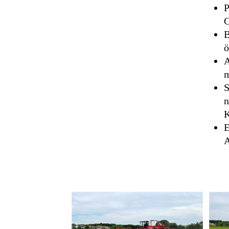
P
G
B
ö
A
m
S
n
K
E
A