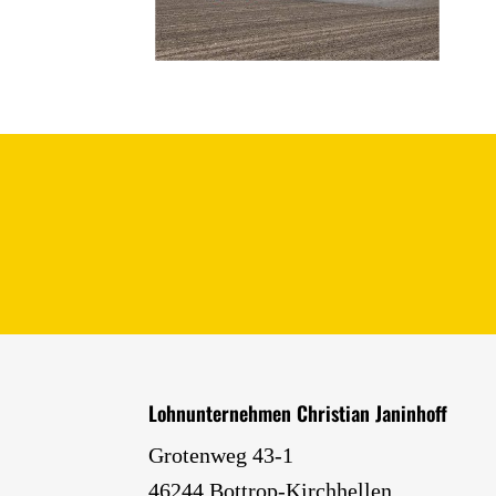
Lohn­unter­nehmen Christian Janinhoff
Grotenweg 43-1
46244 Bottrop-Kirchhellen